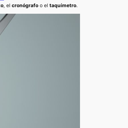
zo
, el
cronógrafo
o el
taquímetro
.