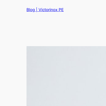
Skip
Blog | Victorinox PE
to
content