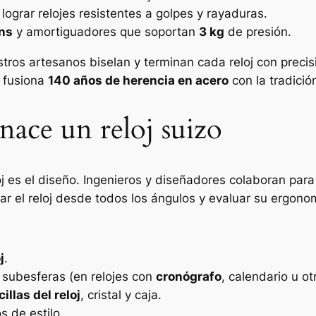
ograr relojes resistentes a golpes y rayaduras.
ns
y amortiguadores que soportan
3 kg
de presión.
ros artesanos biselan y terminan cada reloj con precis
x fusiona
140 años de herencia en acero
con la tradici
 nace un reloj suizo
oj es el diseño. Ingenieros y diseñadores colaboran para d
r el reloj desde todos los ángulos y evaluar su ergono
j
.
 subesferas (en relojes con
cronógrafo
, calendario u ot
llas del reloj
, cristal y caja.
s de estilo.